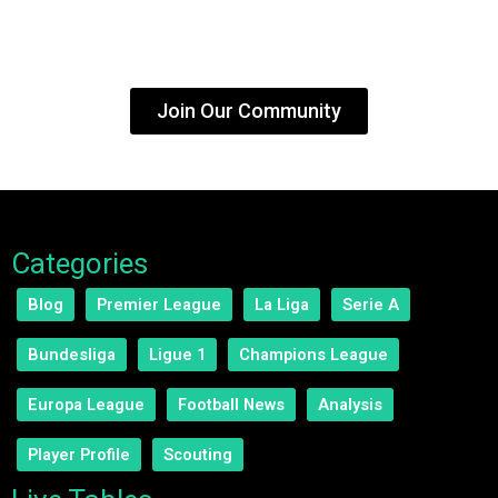
lovers monthly — be part
of the community!
Join Our Community
Categories
Blog
Premier League
La Liga
Serie A
Bundesliga
Ligue 1
Champions League
Europa League
Football News
Analysis
Player Profile
Scouting