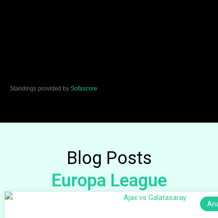
Standings provided by
Sofascore
Blog Posts
Europa League
Ana